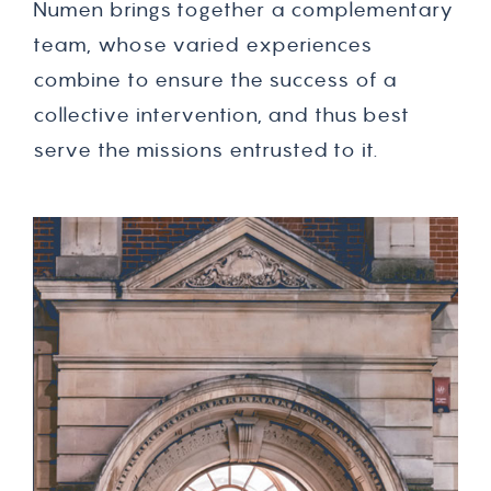
N
u
m
e
n
b
r
i
n
g
s
t
o
g
e
t
h
e
r
a
c
o
m
p
l
e
m
e
n
t
a
r
y
t
e
a
m
,
w
h
o
s
e
v
a
r
i
e
d
e
x
p
e
r
i
e
n
c
e
s
c
o
m
b
i
n
e
t
o
e
n
s
u
r
e
t
h
e
s
u
c
c
e
s
s
o
f
a
c
o
l
l
e
c
t
i
v
e
i
n
t
e
r
v
e
n
t
i
o
n
,
a
n
d
t
h
u
s
b
e
s
t
s
e
r
v
e
t
h
e
m
i
s
s
i
o
n
s
e
n
t
r
u
s
t
e
d
t
o
i
t
.