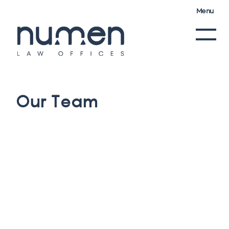
Menu
O
u
r
T
e
a
m